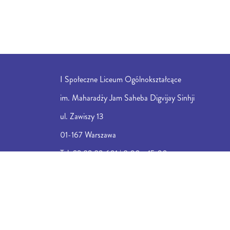
I Społeczne Liceum Ogólnokształcące
im. Maharadży Jam Saheba Digvijay Sinhji
ul. Zawiszy 13
01-167 Warszawa
Tel: 22 82 89 601 | 8:00 - 15:00