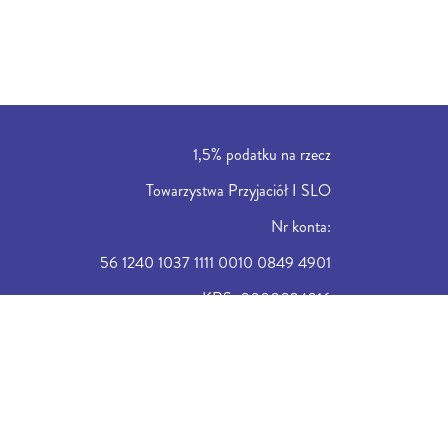
1,5% podatku na rzecz
Towarzystwa Przyjaciół I SLO
Nr konta:
56 1240 1037 1111 0010 0849 4901
KRS: 0000024016