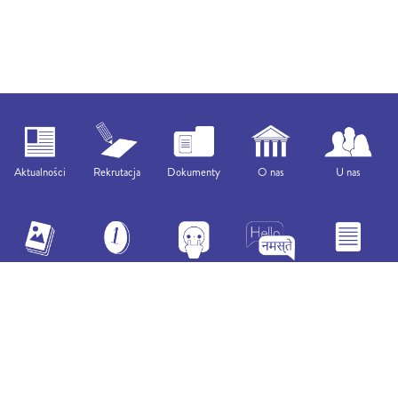
Aktualności
Rekrutacja
Dokumenty
O nas
U nas
Galeria
Opłaty
Kontakt
In English
Lista Strony
Na 30-lecie Bednarskiej ©
Jan Ciałowicz, Anna Orlińska i Barto Pielak